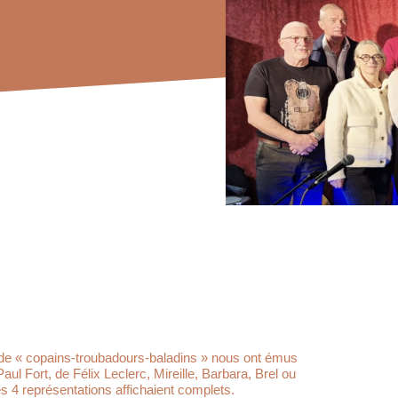
e de « copains-troubadours-baladins » nous ont émus
l Fort, de Félix Leclerc, Mireille, Barbara, Brel ou
es 4 représentations affichaient complets.