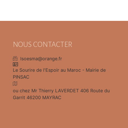
NOUS CONTACTER
lsoesma@orange.fr
Le Sourire de l'Espoir au Maroc - Mairie de
PINSAC
ou chez Mr Thierry LAVERDET 406 Route du
Garrit 46200 MAYRAC