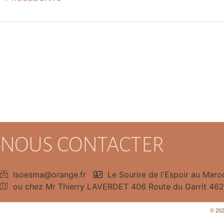
NOUS CONTACTER
lsoesma@orange.fr
Le Sourire de l'Espoir au Maro
ou chez Mr Thierry LAVERDET 406 Route du Garrit 4
© 202